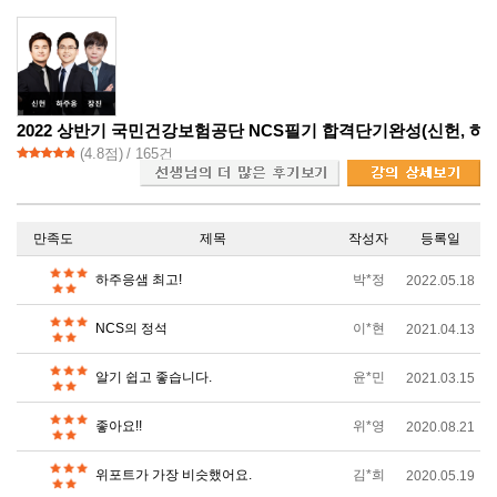
2022 상반기 국민건강보험공단 NCS필기 합격단기완성(신헌, 하주응
(
4.8
점)
/ 165건
만족도
제목
작성자
등록일
하주응샘 최고!
박*정
2022.05.18
NCS의 정석
이*현
2021.04.13
알기 쉽고 좋습니다.
윤*민
2021.03.15
좋아요!!
위*영
2020.08.21
위포트가 가장 비슷했어요.
김*희
2020.05.19