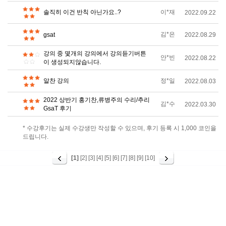
솔직히 이건 반칙 아닌가요..?
이*재
2022.09.22
김*은
gsat
2022.08.29
강의 중 몇개의 강의에서 강의듣기버튼
안*빈
2022.08.22
이 생성되지않습니다.
알찬 강의
정*일
2022.08.03
2022 상반기 홍기찬,류병주의 수리/추리
김*수
2022.03.30
GsaT 후기
* 수강후기는 실제 수강생만 작성할 수 있으며, 후기 등록 시 1,000 코인을
드립니다.
[1]
[2]
[3]
[4]
[5]
[6]
[7]
[8]
[9]
[10]