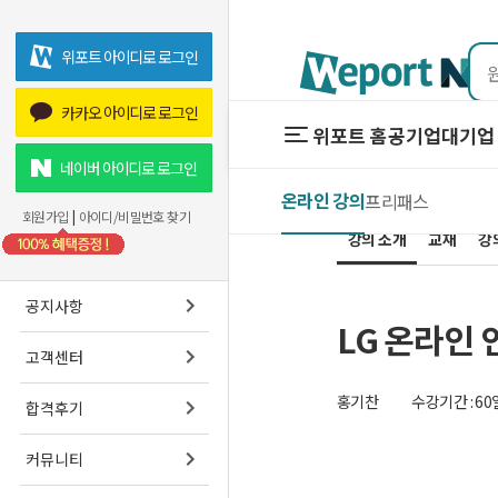
위포트 아이디로 로그인
카카오 아이디로 로그인
위포트 홈
공기업
대기업 
위포트 홈
공기업
네이버 아이디로 로그인
온라인 강의
프리패스
온라인 강
회원가입
|
아이디/비밀번호 찾기
강의 소개
교재
프리패스
강
스마트학
공지사항
LG 온라인
고객센터
홍기찬
수강기간 : 60
합격후기
커뮤니티