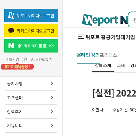
위포트 아이디로 로그인
카카오 아이디로 로그인
위포트 홈
공기업
대기업 
위포트 홈
공기업
네이버 아이디로 로그인
온라인 강의
프리패스
온라인 강
회원가입
|
아이디/비밀번호 찾기
강의 소개
교재
프리패스
강
스마트학
공지사항
[실전] 20
고객센터
이현나
수강기간 : 60
합격후기
커뮤니티