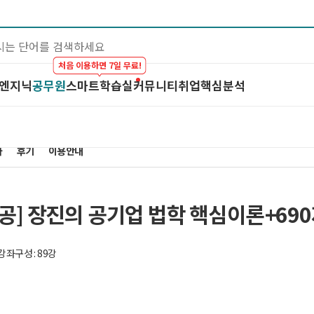
처음 이용하면 7일 무료!
 엔지닉
공무원
스마트학습실
커뮤니티
취업핵심분석
대기업 by 엔지닉
공무원
스마트학습실
커뮤니티
이공계 강의
온라인 강의
학습하기
BEST 게시글
차
스마트학습실
후기
이용안내
프리패스
시험보기
최종합격후기
학원 강의
마이노트
강의 Q&A
1:1 컨설팅
스마트학습실 
전공] 장진의 공기업 법학 핵심이론+69
FAQ
강좌구성 : 89강