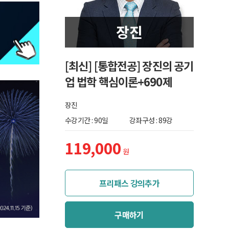
[최신] [통합전공] 장진의 공기
업 법학 핵심이론+690제
장진
수강기간 : 90일
강좌구성 : 89강
119,000
원
프리패스 강의추가
구매하기