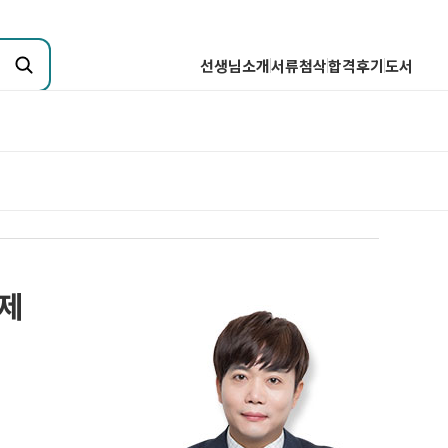
선생님소개
서류첨삭
합격후기
도서
취업핵심분석
기업핵심분석
산업핵심분석
전공핵심분석
Q&A
직무핵심분석
0제
합격자소서 핵심분석