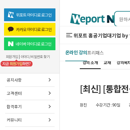
위포트 아이디로 로그인
카카오 아이디로 로그인
위포트 홈
공기업
대기업 by
위포트 홈
공기업
네이버 아이디로 로그인
온라인 강의
프리패스
온라인 강의
회원가입
|
아이디/비밀번호 찾기
강의 소개
교재
프리패스
강의목
스마트학습실
공지사항
[최신] [통합
고객센터
장진
수강기간 : 90일
합격후기
커뮤니티