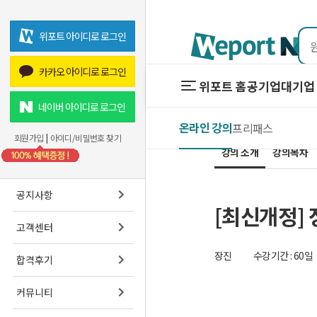
위포트 아이디로 로그인
카카오 아이디로 로그인
위포트 홈
공기업
대기업 
위포트 홈
공기업
네이버 아이디로 로그인
온라인 강의
프리패스
온라인 강
회원가입
|
아이디/비밀번호 찾기
강의 소개
강의목차
프리패스
스마트학
공지사항
[최신개정]
고객센터
장진
수강기간 : 60일
합격후기
커뮤니티