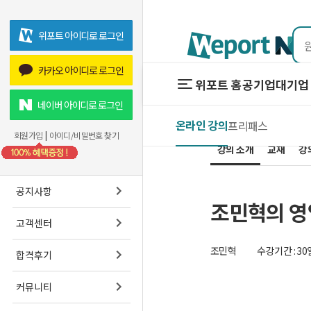
위포트 아이디로 로그인
카카오 아이디로 로그인
위포트 홈
공기업
대기업 
위포트 홈
공기업
네이버 아이디로 로그인
온라인 강의
프리패스
온라인 강
회원가입
|
아이디/비밀번호 찾기
강의 소개
교재
프리패스
강
스마트학
공지사항
조민혁의 영
고객센터
조민혁
수강기간 : 30
합격후기
커뮤니티