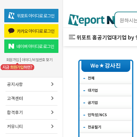
위포트 아이디로 로그인
카카오 아이디로 로그인
위포트 홈
공기업
대기업 by
위포트 홈
공기업
네이버 아이디로 로그인
온라인 강의
회원가입
|
아이디/비밀번호 찾기
프리패스
스마트학습실
전체
공지사항
대기업
고객센터
공기업
합격후기
인적성/NCS
커뮤니티
전공필기